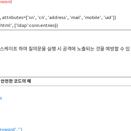
eyword
, attributes=['sn', 'cn', 'address', 'mail', 'mobile', 'uid'])
tml', {'ldap':conn.entries})
이스케이프 하여 질의문을 실행 시 공격에 노출되는 것을 예방할 수 있
안전한 코드의 예
s
yword','')