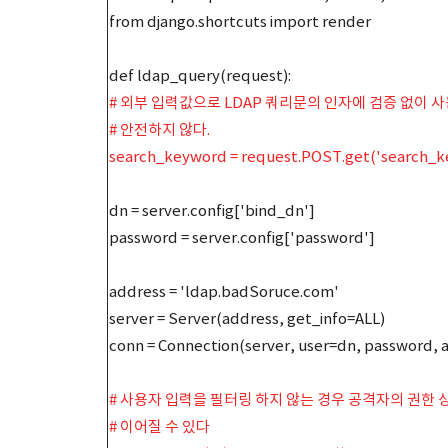
from django.shortcuts import render
def ldap_query(request):
# 외부 입력값으로 LDAP 쿼리문의 인자에 검증 없이 
# 안전하지 않다.
search_keyword = request.POST.get('search_ke
dn = server.config['bind_dn']
password = server.config['password']
address = 'ldap.badSoruce.com'
server = Server(address, get_info=ALL)
conn = Connection(server, user=dn, password, 
# 사용자 입력을 필터링 하지 않는 경우 공격자의 권한
# 이어질 수 있다