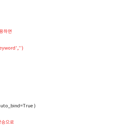
사용하면
yword','')
auto_bind=True )
 상승으로