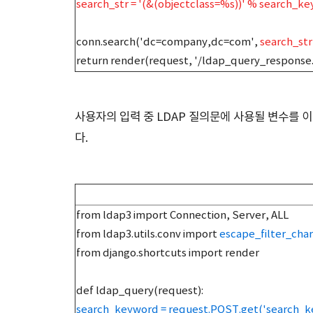
search_str = '(&(objectclass=%s))' % search_k
conn.search('dc=company,dc=com',
search_str
return render(request, '/ldap_query_response.h
사용자의 입력 중 LDAP 질의문에 사용될 변수를 
다.
from ldap3 import Connection, Server, ALL
from ldap3.utils.conv import
escape_filter_char
from django.shortcuts import render
def ldap_query(request):
search_keyword = request.POST.get('search_ke